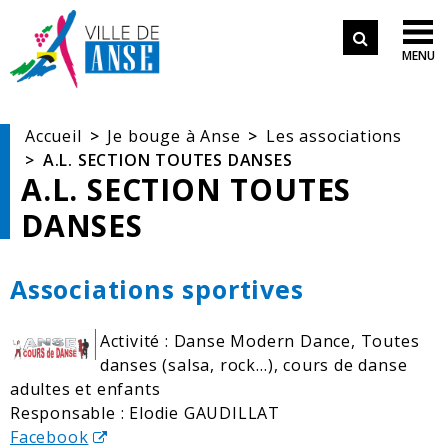
Aller aux démarches en ligne
Formulair
Aller au menu
Aller au contenu

MENU
de
Aller à la recherche
recherche
Accueil
Je bouge à Anse
Les associations
A.L. SECTION TOUTES DANSES
A.L. SECTION TOUTES
DANSES
Associations sportives
Activité : Danse Modern Dance, Toutes
danses (salsa, rock…), cours de danse
adultes et enfants
Responsable : Elodie GAUDILLAT
Facebook