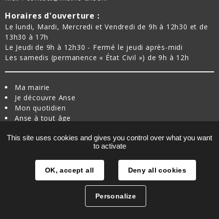
Horaires d'ouverture :
Le lundi, Mardi, Mercredi et Vendredi de 9h à 12h30 et de
13h30 à 17h
Le Jeudi de 9h à 12h30 - Fermé le jeudi après-midi
Les samedis (permanence « État Civil ») de 9h à 12h
Ma mairie
Je découvre Anse
Mon quotidien
Anse à tout âge
Je bouge à Anse
This site uses cookies and gives you control over what you want
Nouvel arrivant
to activate
Plan du site
Traitement des données
Mentions légales
OK, accept all
Deny all cookies
Suivez-nous :
La
La


Personalize
Mairie
Mairie
de
de