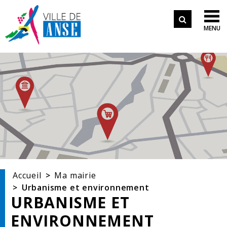
Aller aux démarches en ligne
Formulair
Aller au menu
Aller au contenu

MENU
de
Aller à la recherche
recherche
Accueil
Ma mairie
Urbanisme et environnement
URBANISME ET
ENVIRONNEMENT