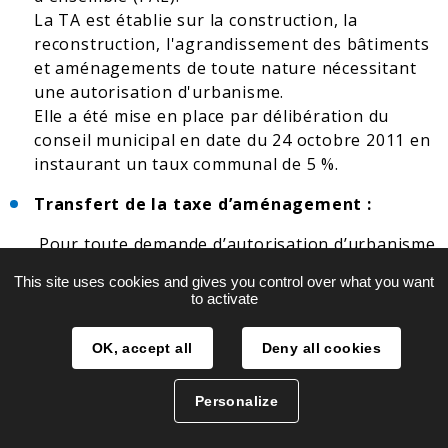
La TA est établie sur la construction, la
reconstruction, l'agrandissement des bâtiments
et aménagements de toute nature nécessitant
une autorisation d'urbanisme.
Elle a été mise en place par délibération du
conseil municipal en date du 24 octobre 2011 en
instaurant un taux communal de 5 %.
Transfert de la taxe d’aménagement :
Pour toute demande d’autorisation d’urbanisme
er
déposée à compter du 1
septembre 2022, une
This site uses cookies and gives you control over what you want
déclaration devra être effectuée par les
to activate
redevables auprès des services fiscaux, dans les
90 jours suivant l’achèvement de la construction
OK, accept all
Deny all cookies
(au sens de l’article 1406 du CGI), sur l’espace
sécurisé du site
www.impots.gouv.fr
via Votre
Personalize
espace particulier > Biens immobiliers.