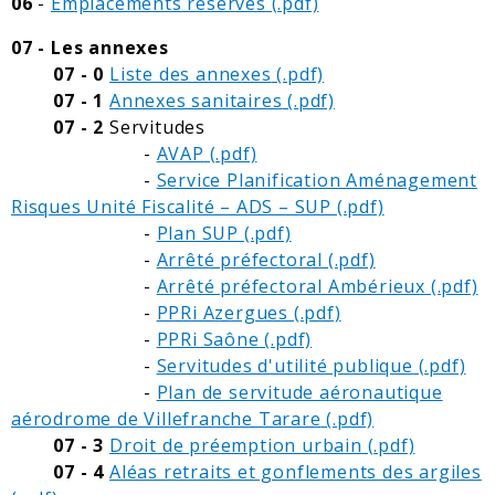
06
-
Emplacements réservés
07 - Les annexes
07 - 0
Liste des annexes
07 - 1
Annexes sanitaires
07 - 2
Servitudes
-
AVAP
-
Service Planification Aménagement
Risques Unité Fiscalité – ADS – SUP
-
Plan SUP
-
Arrêté préfectoral
-
Arrêté préfectoral Ambérieux
-
PPRi Azergues
-
PPRi Saône
-
Servitudes d'utilité publique
-
Plan de servitude aéronautique
aérodrome de Villefranche Tarare
07 - 3
Droit de préemption urbain
07 - 4
Aléas retraits et gonflements des argiles