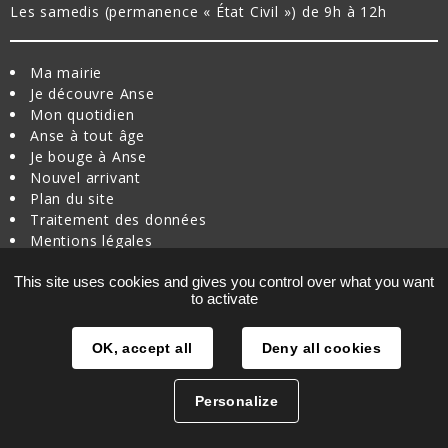
Les samedis (permanence « État Civil ») de 9h à 12h
Ma mairie
Je découvre Anse
Mon quotidien
Anse à tout âge
Je bouge à Anse
Nouvel arrivant
Plan du site
Traitement des données
Mentions légales
Suivez-nous :
This site uses cookies and gives you control over what you want
La
La


to activate
Mairie
Mairie
de
de
OK, accept all
Deny all cookies
Anse
Anse
sur
sur
Personalize
Facebook
Instagram
(nouvelle
(nouvelle