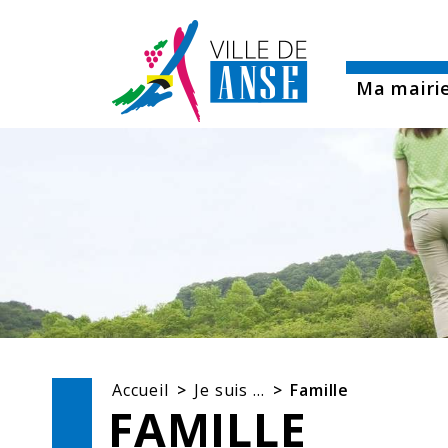
Aller aux démarches en ligne
All
Ma mairi
Accueil
Je suis …
Famille
FAMILLE