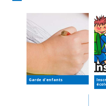
Garde d'enfants
Insc
écol