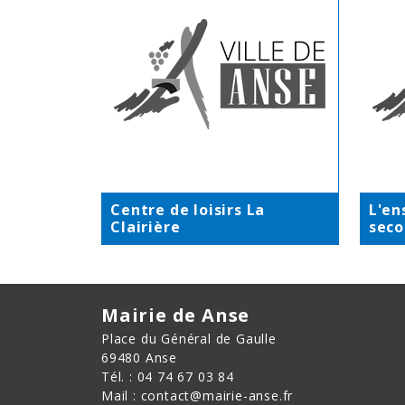
Centre de loisirs La
L'e
Clairière
seco
Mairie de Anse
Place du Général de Gaulle
69480 Anse
Tél. : 04 74 67 03 84
Mail : contact@mairie-anse.fr