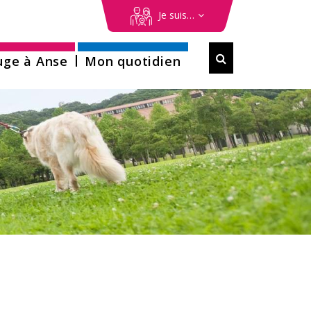
erche
Je suis…
Formulaire

uge à Anse
Mon quotidien
de
recherche