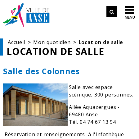
Aller aux démarches en ligne
Formulair
Aller au menu
Aller au contenu

MENU
de
Aller à la recherche
recherche
Accueil
Mon quotidien
Location de salle
LOCATION DE SALLE
Salle des Colonnes
Salle avec espace
scénique, 300 personnes.
Allée Aquazergues -
69480 Anse
Tél. 04 74 67 13 94
Réservation et renseignements à l'Infothèque