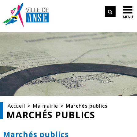
Aller aux démarches en ligne
Formulair
Aller au menu
Aller au contenu

MENU
de
Aller à la recherche
recherche
Accueil
Ma mairie
Marchés publics
MARCHÉS PUBLICS
Marchés publics