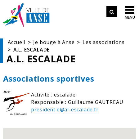
Aller aux démarches en ligne
Formulair
Aller au menu
Aller au contenu

MENU
de
Aller à la recherche
recherche
Accueil
Je bouge à Anse
Les associations
A.L. ESCALADE
A.L. ESCALADE
Associations sportives
Activité : escalade
Responsable : Guillaume GAUTREAU
president.e@al-escalade.fr