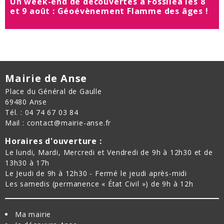
Un week-end de découvertes à Fossilea les 8
et 9 août : Géoévènement Flamme des âges !
09
août
2026
de
Mairie de Anse
10h00
à
Place du Général de Gaulle
18h00
69480 Anse
Tél. : 04 74 67 03 84
Mail : contact@mairie-anse.fr
Horaires d'ouverture :
Le lundi, Mardi, Mercredi et Vendredi de 9h à 12h30 et de
13h30 à 17h
Le Jeudi de 9h à 12h30 - Fermé le jeudi après-midi
Les samedis (permanence « État Civil ») de 9h à 12h
Ma mairie