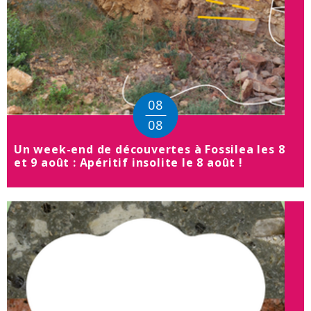
08
08
Un week-end de découvertes à Fossilea les 8
et 9 août : Apéritif insolite le 8 août !
08
août
2026
à
18h30