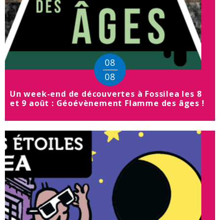
08
08
Un week-end de découvertes à Fossilea les 8
et 9 août : Géoévènement Flamme des âges !
08
août
2026
de
10h00
à
18h00