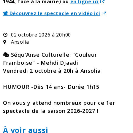
1944, face à la mairie) ou
en ligne ici
📽️ Découvrez le spectacle en vidéo ici
Dates :
02 octobre 2026 à 20h00
Lieu :
Ansolia
🎭 Séqu'Anse Culturelle: "Couleur
Framboise" - Mehdi Djaadi
Vendredi 2 octobre à 20h à Ansolia
HUMOUR -Dès 14 ans- Durée 1h15
On vous y attend nombreux pour ce 1er
spectacle de la saison 2026-2027 !
À voir aussi