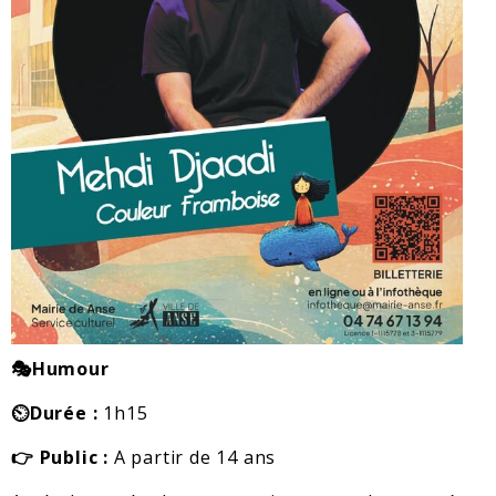
🎭Humour
⏲️Durée :
1h15
👉 Public :
A partir de 14 ans