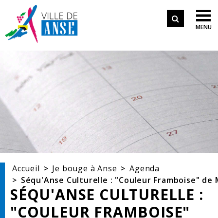
Aller aux démarches en ligne
Formulair
Aller au menu
Aller au contenu

MENU
de
Aller à la recherche
recherche
Accueil
Je bouge à Anse
Agenda
Séqu'Anse Culturelle : "Couleur Framboise" de M
SÉQU'ANSE CULTURELLE :
"COULEUR FRAMBOISE"