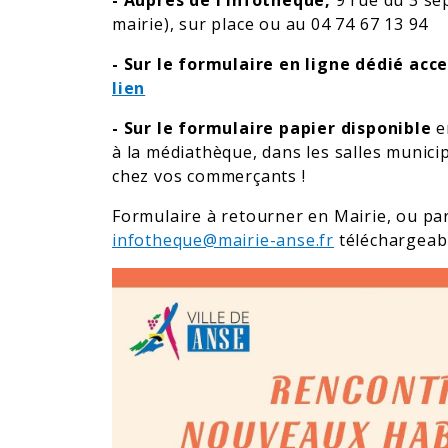
- Auprès de l'Infothèque,
9 rue du 3 se
mairie), sur place ou au 04 74 67 13 94
- Sur le formulaire en ligne dédié acc
lien
- Sur le formulaire papier disponible
e
à la médiathèque, dans les salles municip
chez vos commerçants !
Formulaire à retourner en Mairie, ou par
infotheque@mairie-anse.fr
téléchargeab