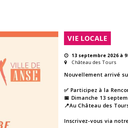
THÉMATIQUE :
VIE LOCALE
Dates :
13 septembre 2026 à 9
Lieu :
Château des Tours
Nouvellement arrivé su
✅ Participez à la Renc
📅 Dimanche 13 septem
📍Au Château des Tours
Inscrivez-vous via notr