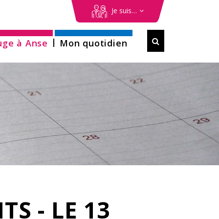
erche
Je suis…
Formulaire

uge à Anse
Mon quotidien
de
recherche
 - LE 13