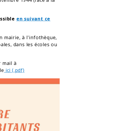
ptembre 1944 (face à la
essible
en suivant ce
n mairie, à l'infothèque,
ales, dans les écoles ou
 mail à
le
ici