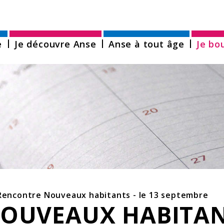
er au menu
Aller au contenu
Aller à la rech
e
Je découvre Anse
Anse à tout âge
Je bo
Rencontre Nouveaux habitants - le 13 septembre
UVEAUX HABITANTS