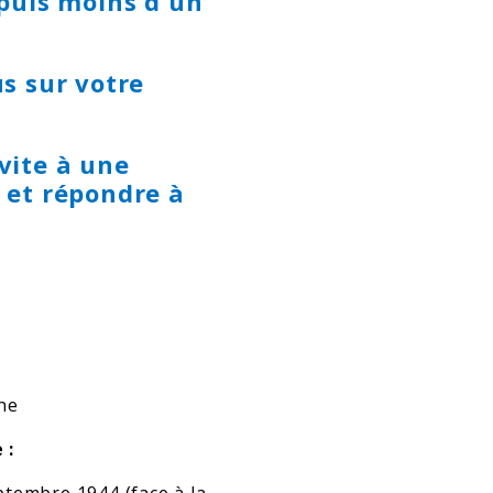
epuis moins d'un
s sur votre
vite à une
 et répondre à
ne
 :