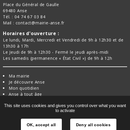
à
Place du Général de Gaulle
18h00
69480 Anse
Tél. : 04 74 67 03 84
Mail : contact@mairie-anse.fr
Horaires d'ouverture :
Le lundi, Mardi, Mercredi et Vendredi de 9h à 12h30 et de
13h30 à 17h
Le Jeudi de 9h à 12h30 - Fermé le jeudi après-midi
Les samedis (permanence « État Civil ») de 9h à 12h
Ma mairie
Je découvre Anse
Mon quotidien
Anse à tout âge
Je bouge à Anse
This site uses cookies and gives you control over what you want
Nouvel arrivant
to activate
Plan du site
Traitement des données
Mentions légales
OK, accept all
Deny all cookies