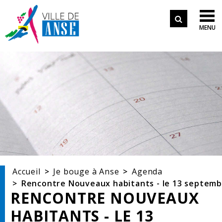
Aller aux démarches en ligne
Formulair
Aller au menu
Aller au contenu

MENU
de
Aller à la recherche
recherche
Accueil
Je bouge à Anse
Agenda
Rencontre Nouveaux habitants - le 13 septem
RENCONTRE NOUVEAUX
HABITANTS - LE 13