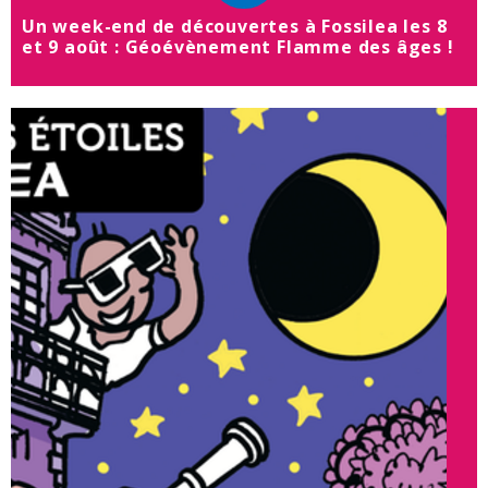
Un week-end de découvertes à Fossilea les 8
et 9 août : Géoévènement Flamme des âges !
08
août
2026
de
10h00
à
18h00