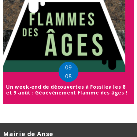
09
08
Un week-end de découvertes à Fossilea les 8
et 9 août : Géoévènement Flamme des âges !
09
août
2026
de
Mairie de Anse
10h00