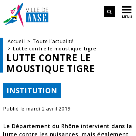
Aller aux démarches en ligne
Formulair
Aller au menu
Aller au contenu

MENU
de
Aller à la recherche
recherche
Accueil
Toute l'actualité
Lutte contre le moustique tigre
LUTTE CONTRE LE
MOUSTIQUE TIGRE
THÉMATIQUE :
INSTITUTION
Publié le
mardi 2 avril 2019
Le Département du Rhône intervient dans la
lutte contre les nuisances, mais également