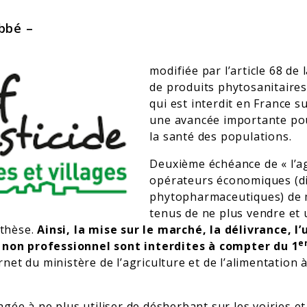
abbé –
modifiée par l’article 68 de 
de produits phytosanitaires 
qui est interdit en France s
une avancée importante pour
la santé des populations.
Deuxième échéance de « l’ag
opérateurs économiques (di
phytopharmaceutiques) de 
tenus de ne plus vendre et u
thèse.
Ainsi, la mise sur le marché, la délivrance, l
e
on professionnel sont interdites à compter du 1
ernet du ministère de l’agriculture et de l’alimentation à
ée à ne plus utiliser de désherbant sur les voiries et