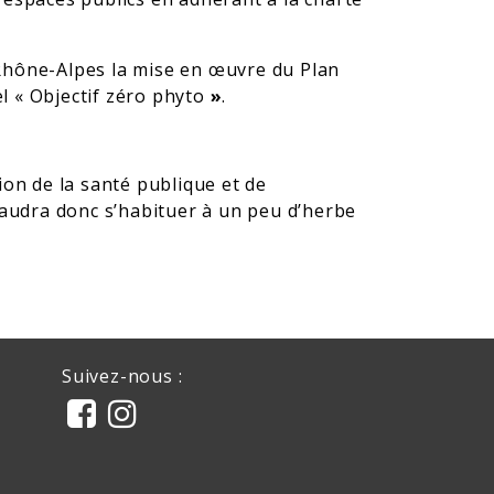
n Rhône-Alpes la mise en œuvre du Plan
l « Objectif zéro phyto
»
.
ion de la santé publique et de
audra donc s’habituer à un peu d’herbe
Suivez-nous :
La
La


Mairie
Mairie
de
de
Anse
Anse