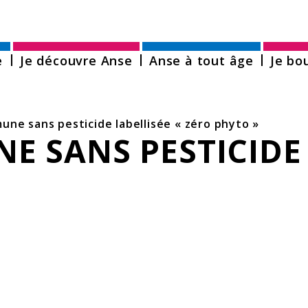
er au menu
Aller au contenu
Aller à la rech
e
Je découvre Anse
Anse à tout âge
Je bo
ne sans pesticide labellisée « zéro phyto »
 SANS PESTICIDE 