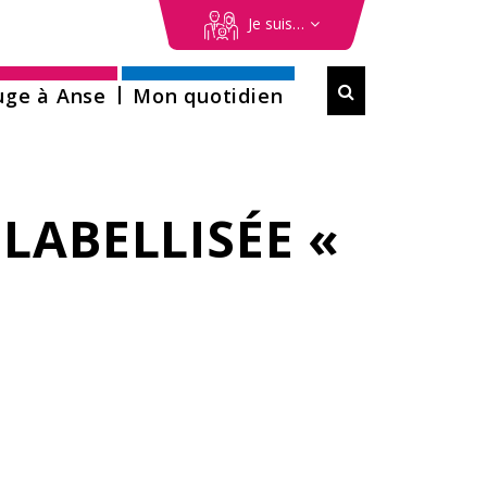
erche
Je suis…
Formulaire

uge à Anse
Mon quotidien
de
recherche
LABELLISÉE «