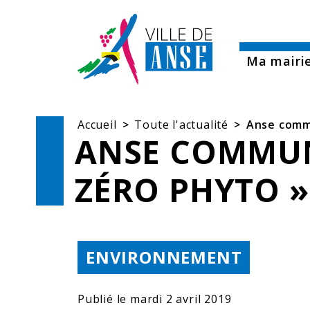
Aller aux démarches en ligne
All
Ma mairi
Accueil
Toute l'actualité
Anse commu
ANSE COMMUNE
ZÉRO PHYTO »
THÉMATIQUE :
ENVIRONNEMENT
Publié le
mardi 2 avril 2019