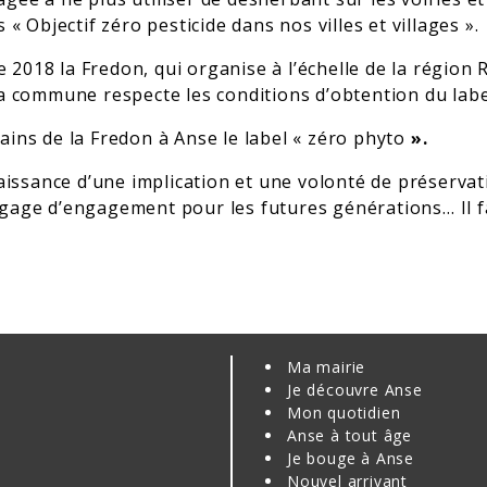
« Objectif zéro pesticide dans nos villes et villages ».
re 2018 la Fredon, qui organise à l’échelle de la régio
a commune respecte les conditions d’obtention du labe
ins de la Fredon à Anse le label « zéro phyto
».
naissance d’une implication et une volonté de préservat
gage d’engagement pour les futures générations… Il f
Ma mairie
Je découvre Anse
Mon quotidien
Anse à tout âge
Je bouge à Anse
Nouvel arrivant