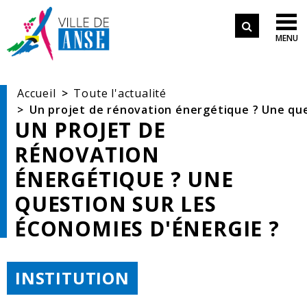
Aller aux démarches en ligne
Formulair
Aller au menu
Aller au contenu

MENU
de
Aller à la recherche
recherche
Accueil
Toute l'actualité
Un projet de rénovation énergétique ? Une que
UN PROJET DE
RÉNOVATION
ÉNERGÉTIQUE ? UNE
QUESTION SUR LES
ÉCONOMIES D'ÉNERGIE ?
THÉMATIQUE :
INSTITUTION