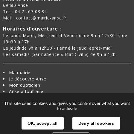
69480 Anse
Tél. : 04 74 67 03 84
Mail : contact@mairie-anse.fr
Horaires d'ouverture :
Le lundi, Mardi, Mercredi et Vendredi de 9h à 12h30 et de
13h30 à 17h
Le Jeudi de 9h à 12h30 - Fermé le jeudi après-midi
Les samedis (permanence « État Civil ») de 9h à 12h
Ma mairie
Je découvre Anse
Mon quotidien
Anse à tout âge
Je bouge à Anse
This site uses cookies and gives you control over what you want
Nouvel arrivant
to activate
Plan du site
Traitement des données
Mentions légales
OK, accept all
Deny all cookies
Suivez-nous :