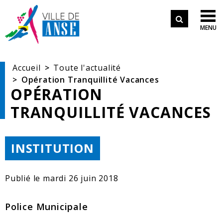
Aller aux démarches en ligne
Formulair
Aller au menu
Aller au contenu

MENU
de
Aller à la recherche
recherche
Accueil
Toute l'actualité
Opération Tranquillité Vacances
OPÉRATION
TRANQUILLITÉ VACANCES
THÉMATIQUE :
INSTITUTION
Publié le
mardi 26 juin 2018
Police Municipale