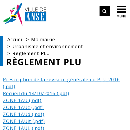
Aller aux démarches en ligne
Formulair
Aller au menu
Aller au contenu

MENU
de
Aller à la recherche
recherche
Accueil
Ma mairie
Urbanisme et environnement
Règlement PLU
RÈGLEMENT PLU
Prescription de la révision générale du PLU 2016
Recueil du 14/10/2016
ZONE 1AU
ZONE 1AUc
ZONE 1AUd
ZONE 1AUit
ZONE 1AUL